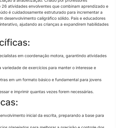
iciação à alfabetização. Criado por professores
ce 26 atividades envolventes que combinam aprendizado e
teúdo é cuidadosamente estruturado para incrementar a
 desenvolvimento caligráfico sólido. Pais e educadores
terativo, ajudando as crianças a expandirem habilidades
cíficas:
ecialistas em coordenação motora, garantindo atividades
variedade de exercícios para manter o interesse e
etras em um formato básico e fundamental para jovens
essar e imprimir quantas vezes forem necessárias.
cas:
envolvimento inicial da escrita, preparando a base para
cios planejados para melhorar a precisão e controle dos