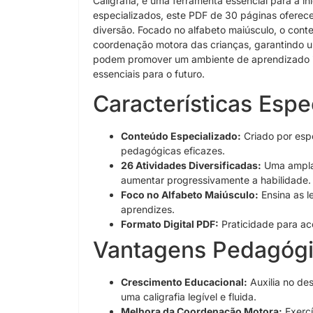
Caligrafia, é uma ferramenta essencial para a in
especializados, este PDF de 30 páginas ofere
diversão. Focado no alfabeto maiúsculo, o con
coordenação motora das crianças, garantindo um
podem promover um ambiente de aprendizado in
essenciais para o futuro.
Características Espe
Conteúdo Especializado:
Criado por esp
pedagógicas eficazes.
26 Atividades Diversificadas:
Uma ampla 
aumentar progressivamente a habilidade.
Foco no Alfabeto Maiúsculo:
Ensina as l
aprendizes.
Formato Digital PDF:
Praticidade para ac
Vantagens Pedagógi
Crescimento Educacional:
Auxilia no des
uma caligrafia legível e fluida.
Melhora da Coordenação Motora:
Exercí