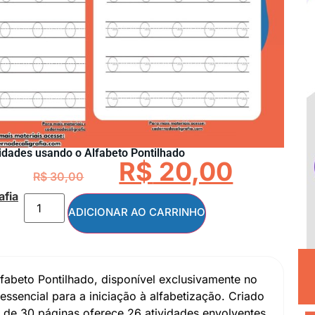
vidades usando o Alfabeto Pontilhado
R$
20,00
R$
30,00
afia
ADICIONAR AO CARRINHO
fabeto Pontilhado, disponível exclusivamente no
ssencial para a iniciação à alfabetização. Criado
 de 30 páginas oferece 26 atividades envolventes