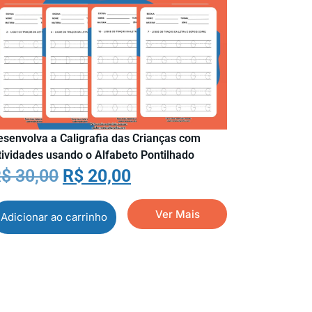
esenvolva a Caligrafia das Crianças com
tividades usando o Alfabeto Pontilhado
R$
30,00
R$
20,00
Ver Mais
Adicionar ao carrinho